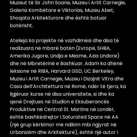
Muzeut të Sir John Soane, Muzeu i Artit Carnegie,
Galeria Kombëtare e Viktorias, Muzeu Abet,
Shoqata Arkitekturore dhe është botuar
botërisht.
Atelieja ka projekte në vazhdimësi dhe disa të
realizuara në mbarë botën (Evropë, SHBA,
Amerika Jugore, Lindja e Mesme, Azia Lindore)
dhe në Mbretërinë e Bashkuar. Adam ka dhënë
leksione në RIBA, Harvard GSD, UC Berkeley,
Muzeu i Artit Carnegie, Muzeu i Dizajnit Vitra dhe
Casa dell’Architettura në Romë, ndër të tjera, ka
ligjëruar kurse në disa universitete, si dhe ka
qenë Drejtues në Studion e Eksuberancës
Produktive në Central St. Martins në Londër,
është bashkëdrejtor i Saturated Space në AA
(një grup kërkimor me ndikim mbi ngjyrat në
Urbanizëm dhe Arkitekturë), është një autor i