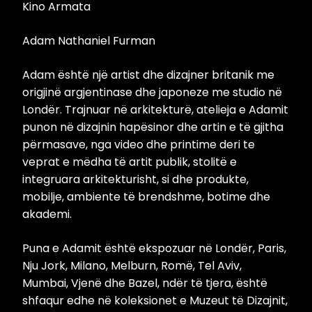
Kino Armata
Adam Nathaniel Furman
Adam është një artist dhe dizajner britanik me
origjinë argjentinase dhe japoneze me studio në
Londër. Trajnuar në arkitekturë, atelieja e Adamit
punon në dizajnin hapësinor dhe artin e të gjitha
përmasave, nga video dhe printime deri te
veprat e mëdha të artit publik, stolitë e
integruara arkitekturisht, si dhe produkte,
mobilje, ambiente të brendshme, botime dhe
akademi.
Puna e Adamit është ekspozuar në Londër, Paris,
Nju Jork, Milano, Melburn, Romë, Tel Aviv,
Mumbai, Vjenë dhe Bazel, ndër të tjera, është
shfaqur edhe në koleksionet e Muzeut të Dizajnit,