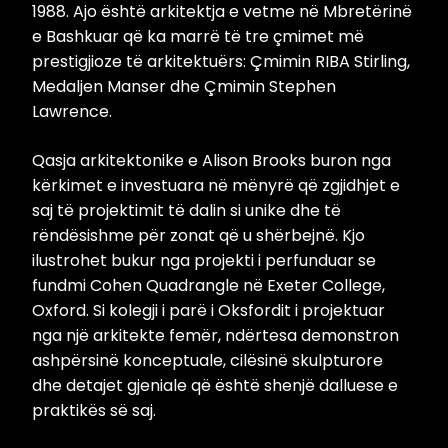
1988. Ajo është arkitektja e vetme në Mbretërinë
e Bashkuar që ka marrë të tre çmimet më
prestigjioze të arkitektuërs: Çmimin RIBA Stirling,
Medaljen Manser dhe Çmimin Stephen
Lawrence.
Qasja arkitektonike e Alison Brooks buron nga
kërkimet e investuara në mënyrë që zgjidhjet e
saj të projektimit të dalin si unike dhe të
rëndësishme për zonat që u shërbejnë. Kjo
ilustrohet bukur nga projekti i perfunduar se
fundmi Cohen Quadrangle në Exeter College,
Oxford. Si kolegji i parë i Oksfordit i projektuar
nga një arkitekte femër, ndërtesa demonstron
ashpërsinë konceptuale, cilësinë skulpturore
dhe detajet gjeniale që është shenjë dalluese e
praktikës së saj.