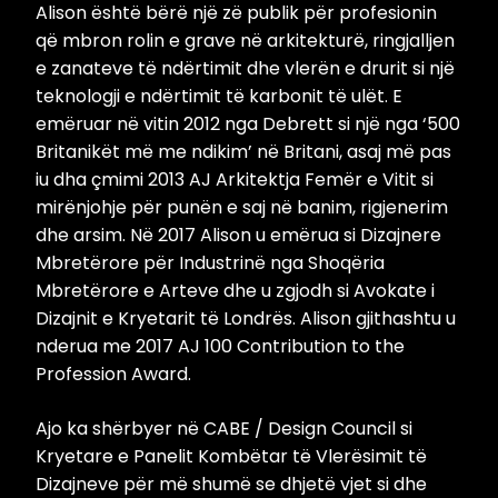
Alison është bërë një zë publik për profesionin
që mbron rolin e grave në arkitekturë, ringjalljen
e zanateve të ndërtimit dhe vlerën e drurit si një
teknologji e ndërtimit të karbonit të ulët. E
emëruar në vitin 2012 nga Debrett si një nga ‘500
Britanikët më me ndikim’ në Britani, asaj më pas
iu dha çmimi 2013 AJ Arkitektja Femër e Vitit si
mirënjohje për punën e saj në banim, rigjenerim
dhe arsim. Në 2017 Alison u emërua si Dizajnere
Mbretërore për Industrinë nga Shoqëria
Mbretërore e Arteve dhe u zgjodh si Avokate i
Dizajnit e Kryetarit të Londrës. Alison gjithashtu u
nderua me 2017 AJ 100 Contribution to the
Profession Award.
Ajo ka shërbyer në CABE / Design Council si
Kryetare e Panelit Kombëtar të Vlerësimit të
Dizajneve për më shumë se dhjetë vjet si dhe