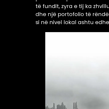
të fundit, zyra e tij ka zh
dhe një portofolio të rënd
si në nivel lokal ashtu edhe