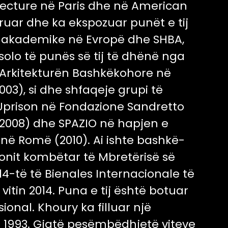
itecture në Paris dhe në American
jëruar dhe ka ekspozuar punët e tij
ze akademike në Evropë dhe SHBA,
solo të punës së tij të dhënë nga
Arkitekturën Bashkëkohore në
003), si dhe shfaqeje grupi të
prison në Fondazione Sandretto
2008) dhe SPAZIO në hapjen e
në Romë (2010). Ai ishte bashkë-
lionit kombëtar të Mbretërisë së
 14-të të Bienales Internacionale të
vitin 2014. Puna e tij është botuar
ional. Khoury ka filluar një
in 1993. Gjatë pesëmbëdhjetë viteve