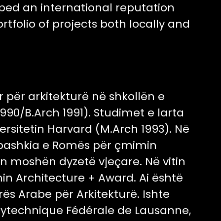
oped an international reputation
rtfolio of projects both locally and
 për arkitekturë në shkollën e
1990/B.Arch 1991). Studimet e larta
versitetin Harvard (M.Arch 1993). Në
a bashkia e Romës për çmimin
ën moshën dyzetë vjeçare. Në vitin
n Architecture + Award. Ai është
s Arabe për Arkitekturë. Ishte
Polytechnique Fédérale de Lausanne,