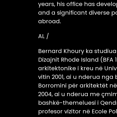
years, his office has devel
and a significant diverse po
abroad.
AL /
Bernard Khoury ka studiuar
Dizajnit Rhode Island (BFA 
arkitektonike i kreu në Uni
vitin 2001, ai u nderua ng
Borromini për arkitektët n
2004, ai u nderua me çmimi
bashkë-themeluesi i Qendrë
profesor vizitor në Ecole 