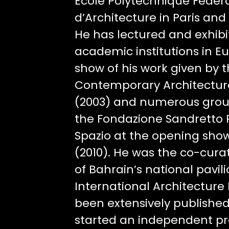
Ecole Polytechnique Fédéra
d’Architecture in Paris and
He has lectured and exhibit
academic institutions in Eu
show of his work given by 
Contemporary Architecture 
(2003) and numerous grou
the Fondazione Sandretto 
Spazio at the opening sh
(2010). He was the co-cura
of Bahrain’s national pavil
International Architecture E
been extensively published
started an independent prac