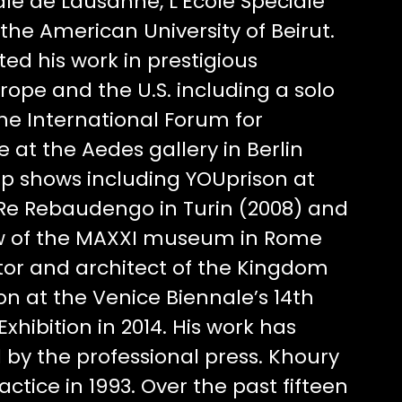
le de Lausanne, L’Ecole Spéciale
 the American University of Beirut.
ed his work in prestigious
rope and the U.S. including a solo
the International Forum for
at the Aedes gallery in Berlin
p shows including YOUprison at
Re Rebaudengo in Turin (2008) and
ow of the MAXXI museum in Rome
tor and architect of the Kingdom
ion at the Venice Biennale’s 14th
xhibition in 2014. His work has
 by the professional press. Khoury
tice in 1993. Over the past fifteen