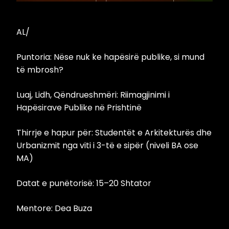
AL/
Puntoria: Nëse nuk ke hapësirë publike, si mund
të mbrosh?
Luaj, Lidh, Qëndrueshmëri: Riimagjinimi i
Hapësirave Publike në Prishtinë
Thirrje e hapur për: Studentët e Arkitekturës dhe
Urbanizmit nga viti i 3-të e sipër (niveli BA ose
MA)
Datat e punëtorisë: 15–20 Shtator
Mentore: Dea Buza