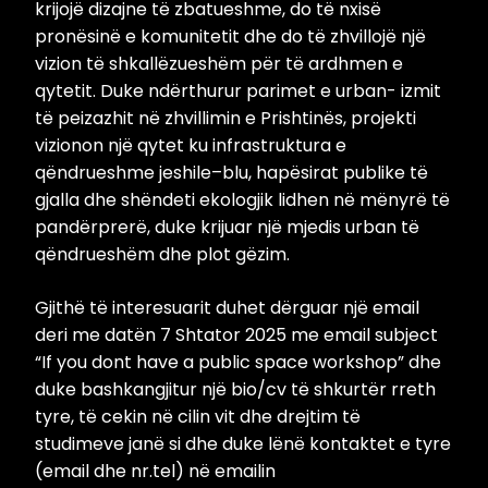
krijojë dizajne të zbatueshme, do të nxisë
pronësinë e komunitetit dhe do të zhvillojë një
vizion të shkallëzueshëm për të ardhmen e
qytetit. Duke ndërthurur parimet e urban- izmit
të peizazhit në zhvillimin e Prishtinës, projekti
vizionon një qytet ku infrastruktura e
qëndrueshme jeshile–blu, hapësirat publike të
gjalla dhe shëndeti ekologjik lidhen në mënyrë të
pandërprerë, duke krijuar një mjedis urban të
qëndrueshëm dhe plot gëzim.
Gjithë të interesuarit duhet dërguar një email
deri me datën 7 Shtator 2025 me email subject
“If you dont have a public space workshop” dhe
duke bashkangjitur një bio/cv të shkurtër rreth
tyre, të cekin në cilin vit dhe drejtim të
studimeve janë si dhe duke lënë kontaktet e tyre
(email dhe nr.tel) në emailin