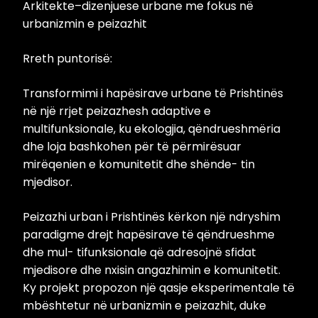
Arkitekte–dizenjuese urbane me fokus në
urbanizmin e peizazhit
Rreth puntorisë:
Transformimi i hapësirave urbane të Prishtinës
në një rrjet peizazhesh adaptive e
multifunksionale, ku ekologjia, qëndrueshmëria
dhe loja bashkohen për të përmirësuar
mirëqenien e komunitetit dhe shënde- tin
mjedisor.
Peizazhi urban i Prishtinës kërkon një ndryshim
paradigme drejt hapësirave të qëndrueshme
dhe mul- tifunksionale që adresojnë sfidat
mjedisore dhe nxisin angazhimin e komunitetit.
Ky projekt propozon një qasje eksperimentale të
mbështetur në urbanizmin e peizazhit, duke