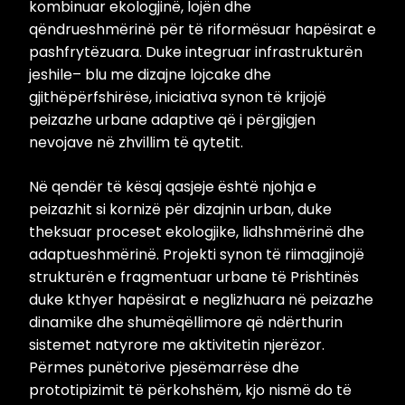
kombinuar ekologjinë, lojën dhe
qëndrueshmërinë për të riformësuar hapësirat e
pashfrytëzuara. Duke integruar infrastrukturën
jeshile– blu me dizajne lojcake dhe
gjithëpërfshirëse, iniciativa synon të krijojë
peizazhe urbane adaptive që i përgjigjen
nevojave në zhvillim të qytetit.
Në qendër të kësaj qasjeje është njohja e
peizazhit si kornizë për dizajnin urban, duke
theksuar proceset ekologjike, lidhshmërinë dhe
adaptueshmërinë. Projekti synon të riimagjinojë
strukturën e fragmentuar urbane të Prishtinës
duke kthyer hapësirat e neglizhuara në peizazhe
dinamike dhe shumëqëllimore që ndërthurin
sistemet natyrore me aktivitetin njerëzor.
Përmes punëtorive pjesëmarrëse dhe
prototipizimit të përkohshëm, kjo nismë do të