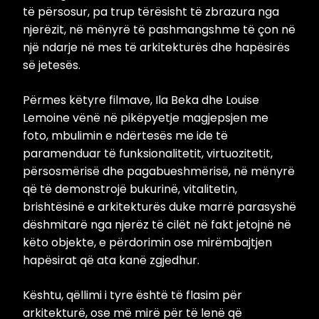
të përsosur, pa trup tërësisht të zbrazura nga
njerëzit, në mënyrë të pashmangshme të çon në
një ndarje në mes të arkitekturës dhe hapësirës ​​
së jetesës.
Përmes këtyre filmave, Ila Beka dhe Louise
Lemoine vënë në pikëpyetje magjepsjen me
foto, mbulimin e ndërtesës me ide të
paramenduar të funksionalitetit, virtuozitetit,
përsosmërisë dhe pagabueshmërisë, në mënyrë
që të demonstrojë bukurinë, vitalitetin,
brishtësinë e arkitekturës duke marrë parasyshë
dëshmitarë nga njerëz të cilët në fakt jetojnë në
këto objekte, e përdorimin ose mirëmbajtjen
hapësirat që ata kanë zgjedhur.
Kështu, qëllimi i tyre është të flasim për
arkitekturë, ose më mirë për të lenë që