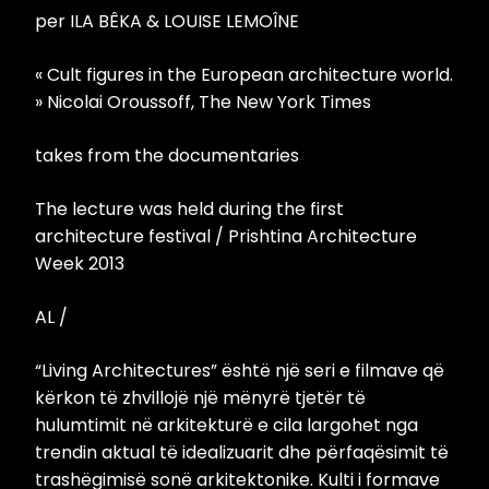
per ILA BÊKA & LOUISE LEMOÎNE
« Cult figures in the European architecture world.
» Nicolai Oroussoff, The New York Times
takes from the documentaries
The lecture was held during the first
architecture festival / Prishtina Architecture
Week 2013
AL /
“Living Architectures” është një seri e filmave që
kërkon të zhvillojë një mënyrë tjetër të
hulumtimit në arkitekturë e cila largohet nga
trendin aktual të idealizuarit dhe përfaqësimit të
trashëgimisë sonë arkitektonike. Kulti i formave