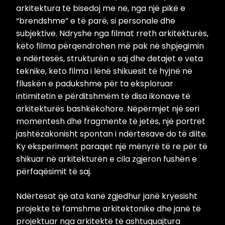
arkitektura të bisedoj me ne, nga një pikë e
“brendshme” e të parë, si personale dhe
subjektive. Ndryshe nga filmat rreth arkitekturës,
këto filma përqendrohen më pak në shpjegimin
e ndërtesës, strukturën e saj dhe detajet e veta
teknike, keto filma i lënë shikuesit të hyjnë në
flluskën e padukshme për ta eksploruar
intimitetin e përditshmëm të disa ikonave të
arkitekturës bashkëkohore. Nëpërmjet një seri
momentesh dhe fragmente të jetës, një portret
jashtëzakonisht spontan i ndërtesave do të dilte.
Ky eksperiment paraqet një mënyrë të re për të
shikuar në arkitekturën e cila zgjeron fushën e
përfaqësimit të saj.
Ndërtesat që ata kanë zgjedhur janë kryesisht
projekte të famshme arkitektonike dhe janë të
projektuar nga arkitektë të ashtuquajtura