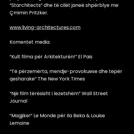
“Starchitects” dhe të cilët janeë shpërblye me
Çmimin Pritzker.
www.living-architectures.com
Komentet media:
“Kult filma për Arkitekturën!” El Pais
“Të përzemërta, mendje-provokuese dhe tepër
qesharake” The New York Times
“Një film tërësisht i lezetshëm” Wall Street
Journal
“Magjike!” Le Monde për Ila Beka & Louise
Lemoine