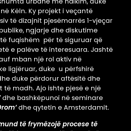
ë shumta urbane me ndikim, duke
në Këln. Ky projekt i veçantë
siv të dizajnit pjesëmarrës 1-vjeçar
blike, ngjarje dhe diskutime
ol të fuqishëm për të siguruar që
etë e palëve të interesuara. Jashtë
auf mban një rol aktiv në
ke ligjëruar, duke u përfshirë
he duke përdorur aftësitë dhe
t të madh. Ajo ishte pjesë e një
’
dhe bashkëpunoi në seminare
Drom’
dhe qytetin e Amsterdamit.
 mund të frymëzojë procese të