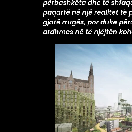
përbashkëta dhe të shfaqë
paqartë në një realitet të
gjatë rrugës, por duke përc
ardhmes në të njëjtën koh