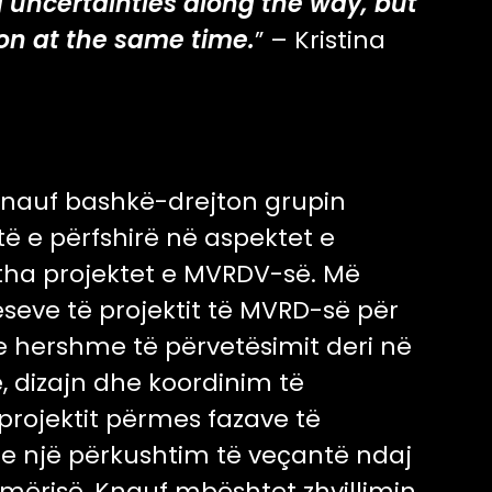
g uncertainties along the way, but
ion at the same time.
” – Kristina
Knauf bashkë-drejton grupin
ë e përfshirë në aspektet e
tha projektet e MVRDV-së. Më
eseve të projektit të MVRD-së për
e hershme të përvetësimit deri në
ë, dizajn dhe koordinim të
 projektit përmes fazave të
Me një përkushtim të veçantë ndaj
ërisë, Knauf mbështet zhvillimin