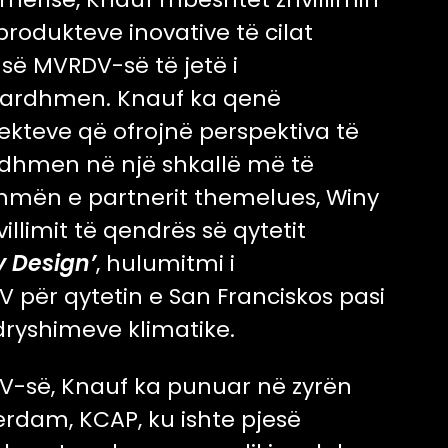
odukteve inovative të cilat
 së MVRDV-së të jetë i
ardhmen. Knauf ka qenë
jekteve që ofrojnë perspektiva të
 ardhmen në një shkallë më të
hmën e partnerit themelues, Winy
llimit të qendrës së qytetit
y Design’
, hulumitmi i
për qytetin e San Franciskos pasi
dryshimeve klimatike.
DV-së, Knauf ka punuar në zyrën
rdam, KCAP, ku ishte pjesë