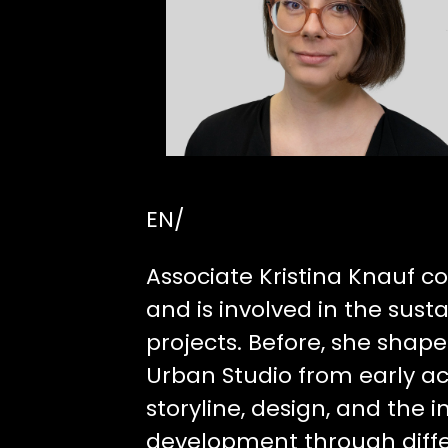
EN/
Associate Kristina Knauf 
and is involved in the susta
projects. Before, she shap
Urban Studio from early acq
storyline, design, and the i
development through diffe