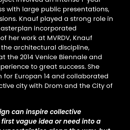
s with large public presentations,
ssions. Knauf played a strong role in
masterplan incorporated
 of her work at MVRDV, Knauf
the architectural discipline,
 at the 2014 Venice Biennale and
xperience to great success. She
m for Europan 14 and collaborated
tive city with Drom and the City of
ign can inspire collective
first vague idea or need into a