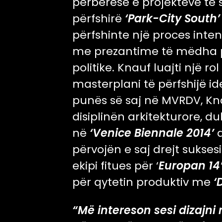
përbërëse e projekteve t
përfshirë
‘Park-City South’
përfshinte një proces inten
me prezantime të mëdha pu
politike. Knauf luajti një r
masterplani të përfshijë id
punës së saj në MVRDV, Kn
disiplinën arkitekturore, du
në
‘Venice Biennale 2014’
d
përvojën e saj drejt suksesi
ekipi fitues për ‘
Europan 14
për qytetin produktiv me
‘
“Më intereson sesi dizajni