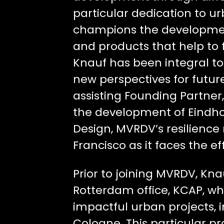
particular dedication to u
champions the development
and products that help to f
Knauf has been integral to
new perspectives for future
assisting Founding Partner,
the development of Eindhov
Design, MVRDV’s resilience 
Francisco as it faces the e
Prior to joining MVRDV, K
Rotterdam office, KCAP, w
impactful urban projects, i
Cologne. This particular pr