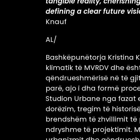
tangible reality, cherishin
defining a clear future vis
Knauf
AL/
Bashkëpunëtorja Kristina 
klimatik të MVRDV dhe ësht
qëndrueshmërisë në të gji
parë, ajo i dha formë proc
Studion Urbane nga fazat 
dorëzim, tregim të historis
brendshëm të zhvillimit të
ndryshme të projektimit. 
urbanizmit dhe qëndrueshm