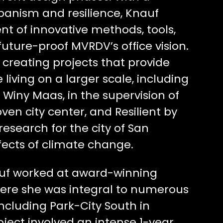
rbanism and resilience, Knauf
 of innovative methods, tools,
uture-proof MVRDV’s office vision.
 creating projects that provide
 living on a larger scale, including
 Winy Maas, in the supervision of
en city center, and Resilient by
research for the city of San
ffects of climate change.
nauf worked at award-winning
here she was integral to numerous
ncluding Park-City South in
oject involved an intense 1-year