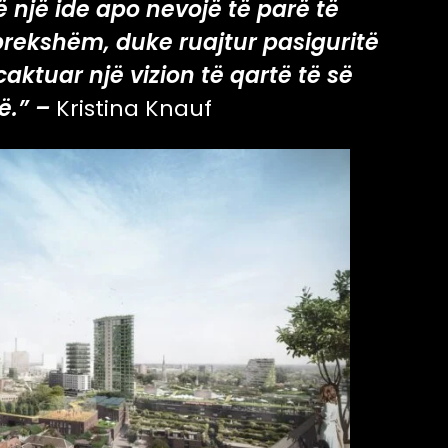
 një ide apo nevojë të parë të
 prekshëm, duke ruajtur pasiguritë
aktuar një vizion të qartë të së
ë.” –
Kristina Knauf