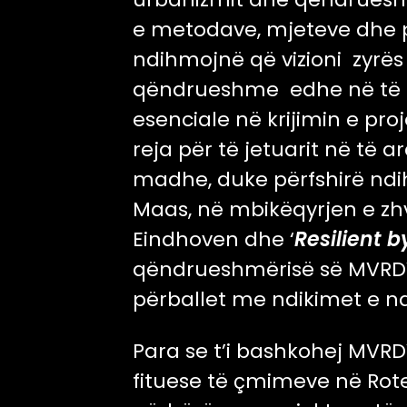
e metodave, mjeteve dhe pr
ndihmojnë që vizioni zyrës
qëndrueshme edhe në të 
esenciale në krijimin e pro
reja për të jetuarit në të
madhe, duke përfshirë ndi
Maas, në mbikëqyrjen e zhvi
Eindhoven dhe ‘
Resilient b
qëndrueshmërisë së MVRDV 
përballet me ndikimet e n
Para se t’i bashkohej MVR
fituese të çmimeve në Rote