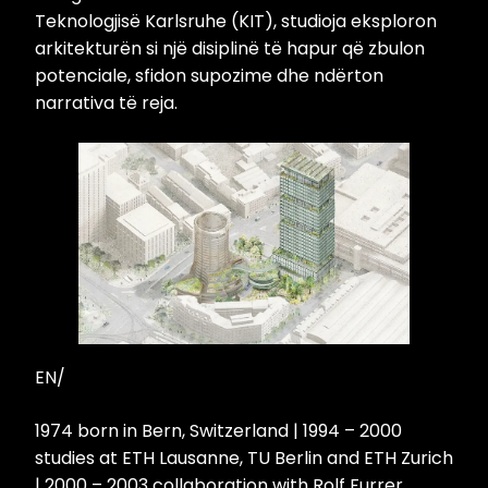
Teknologjisë Karlsruhe (KIT), studioja eksploron
arkitekturën si një disiplinë të hapur që zbulon
potenciale, sfidon supozime dhe ndërton
narrativa të reja.
EN/
1974 born in Bern, Switzerland | 1994 – 2000
studies at ETH Lausanne, TU Berlin and ETH Zurich
| 2000 – 2003 collaboration with Rolf Furrer