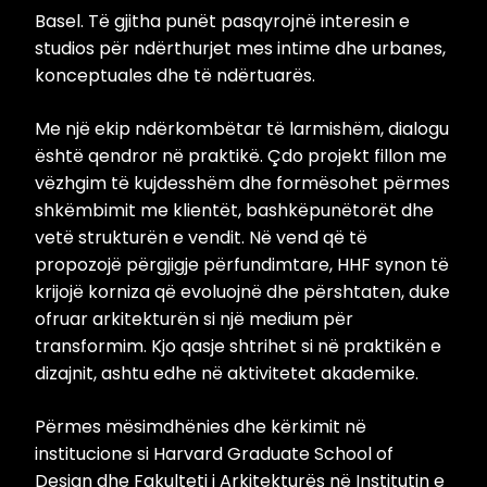
Basel. Të gjitha punët pasqyrojnë interesin e
studios për ndërthurjet mes intime dhe urbanes,
konceptuales dhe të ndërtuarës.
Me një ekip ndërkombëtar të larmishëm, dialogu
është qendror në praktikë. Çdo projekt fillon me
vëzhgim të kujdesshëm dhe formësohet përmes
shkëmbimit me klientët, bashkëpunëtorët dhe
vetë strukturën e vendit. Në vend që të
propozojë përgjigje përfundimtare, HHF synon të
krijojë korniza që evoluojnë dhe përshtaten, duke
ofruar arkitekturën si një medium për
transformim. Kjo qasje shtrihet si në praktikën e
dizajnit, ashtu edhe në aktivitetet akademike.
Përmes mësimdhënies dhe kërkimit në
institucione si Harvard Graduate School of
Design dhe Fakulteti i Arkitekturës në Institutin e