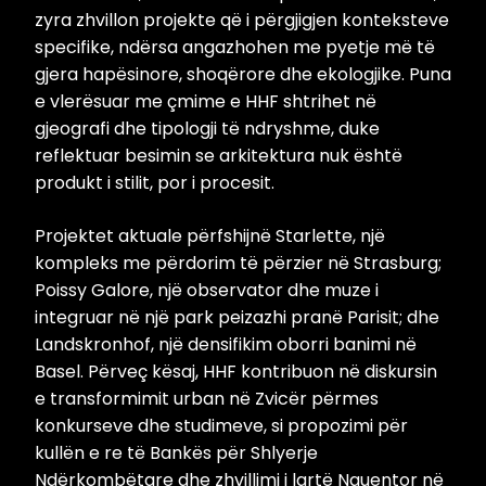
zyra zhvillon projekte që i përgjigjen konteksteve
specifike, ndërsa angazhohen me pyetje më të
gjera hapësinore, shoqërore dhe ekologjike. Puna
e vlerësuar me çmime e HHF shtrihet në
gjeografi dhe tipologji të ndryshme, duke
reflektuar besimin se arkitektura nuk është
produkt i stilit, por i procesit.
Projektet aktuale përfshijnë Starlette, një
kompleks me përdorim të përzier në Strasburg;
Poissy Galore, një observator dhe muze i
integruar në një park peizazhi pranë Parisit; dhe
Landskronhof, një densifikim oborri banimi në
Basel. Përveç kësaj, HHF kontribuon në diskursin
e transformimit urban në Zvicër përmes
konkurseve dhe studimeve, si propozimi për
kullën e re të Bankës për Shlyerje
Ndërkombëtare dhe zhvillimi i lartë Nauentor në